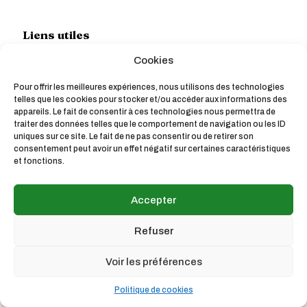
Liens utiles
Cookies
Pour offrir les meilleures expériences, nous utilisons des technologies
telles que les cookies pour stocker et/ou accéder aux informations des
appareils. Le fait de consentir à ces technologies nous permettra de
traiter des données telles que le comportement de navigation ou les ID
uniques sur ce site. Le fait de ne pas consentir ou de retirer son
© 2024 Les Ami.e.s de la Confédération paysanne. Tous les
consentement peut avoir un effet négatif sur certaines caractéristiques
droits sont réservés
et fonctions.
Mentions Légales
Accepter
Refuser
Voir les préférences
Politique de cookies