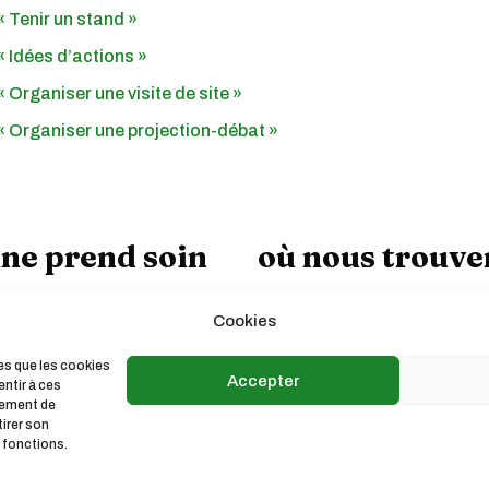
« Tenir un stand »
« Idées d’actions »
« Organiser une visite de site »
« Organiser une projection-débat »
nne prend soin
où nous trouve
104, rue Robespierre
Cookies
éfendre !
93170 Bagnolet
les que les cookies
Accepter
Contactez-nous
entir à ces
tement de
tirer son
 fonctions.
. Tous les droits sont réservés