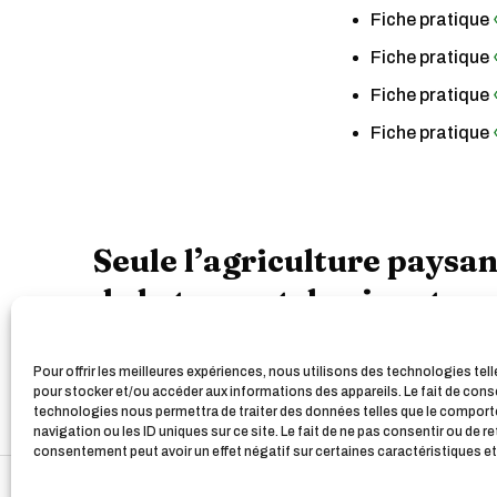
Fiche pratique
Fiche pratique
Fiche pratique
Fiche pratique
Seule l’agriculture paysa
de la terre et du vivant.
Mobilisons-nous pour la d
Pour offrir les meilleures expériences, nous utilisons des technologies tel
pour stocker et/ou accéder aux informations des appareils. Le fait de cons
technologies nous permettra de traiter des données telles que le compor
navigation ou les ID uniques sur ce site. Le fait de ne pas consentir ou de re
consentement peut avoir un effet négatif sur certaines caractéristiques et
© 2024 Les Ami.e.s de la Confédération paysanne