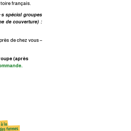
toire français.
e·s spécial groupes
e de couverture) :
près de chez vous –
groupe (après
 commande.