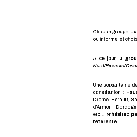
Chaque groupe local
ou informel et chois
A ce jour,
8 group
Nord/Picardie/Oise/
Une soixantaine de
constitution : Hau
Drôme, Hérault, Sa
d’Armor, Dordogne
etc
…
N’hésitez pa
référente.